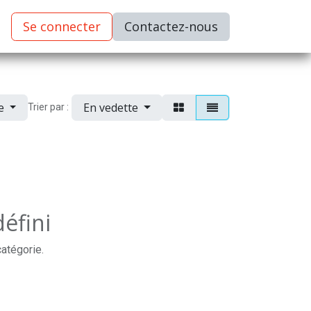
Se connecter
C​​​​ontactez-nous
ue
En vedette
Trier par :
éfini
catégorie.