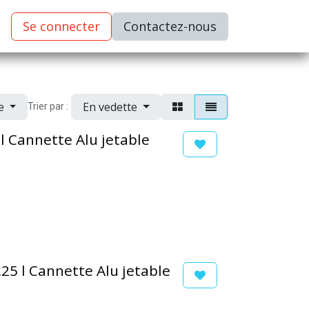
Se connecter
C​​​​ontactez-nous
ue
En vedette
Trier par :
 l Cannette Alu jetable
,25 l Cannette Alu jetable