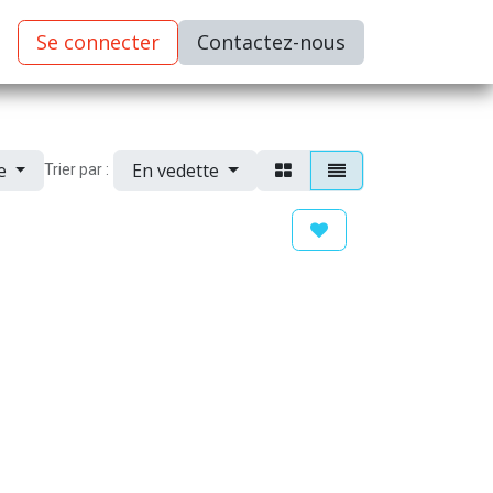
Se connecter
C​​​​ontactez-nous
ue
En vedette
Trier par :