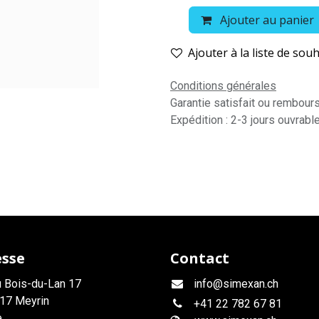
Ajouter au panier
Ajouter à la liste de souh
Conditions générales
Garantie satisfait ou rembour
Expédition : 2-3 jours ouvrabl
esse
Contact
 Bois-du-Lan 17
info@simexan.ch
17 Meyrin
+41
22 782 67 81
e