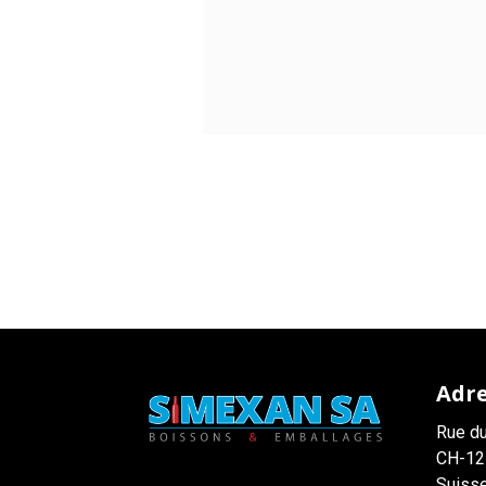
Adr
Rue du
CH-12
Suiss