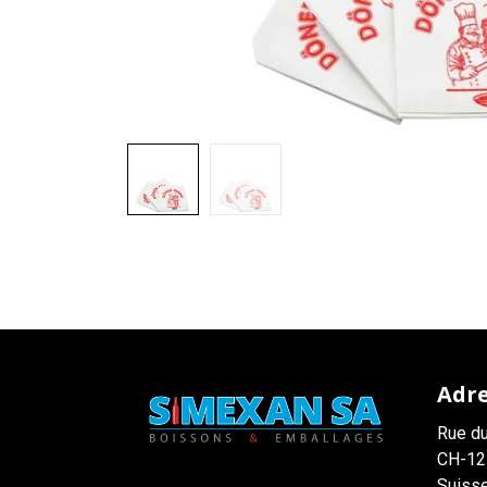
Adr
Rue du
CH-12
Suiss