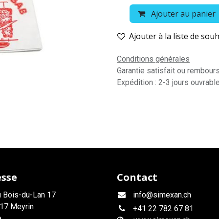
Ajouter au panier
Ajouter à la liste de souh
Conditions générales
Garantie satisfait ou rembour
Expédition : 2-3 jours ouvrabl
esse
Contact
 Bois-du-Lan 17
info@simexan.ch
17 Meyrin
+41
22 782 67 81
e