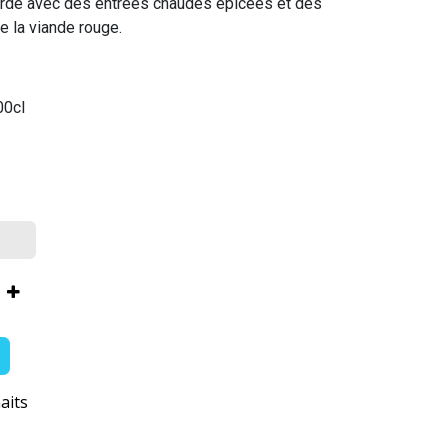
orde avec des entrées chaudes épicées et des
e la viande rouge.
00cl
aits