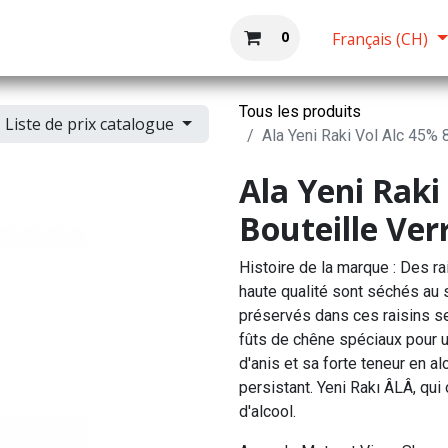
Boutique
Accueil
0
Français (CH)
Tous les produits
Liste de prix catalogue
Ala Yeni Raki Vol Alc 45% 8
Ala Yeni Raki 
Bouteille Ver
Histoire de la marque : Des r
haute qualité sont séchés au 
préservés dans ces raisins secs
fûts de chêne spéciaux pour 
d'anis et sa forte teneur en al
persistant. Yeni Rakı ÂLÂ, qui 
d'alcool.