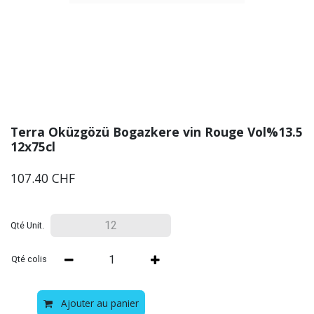
Terra Oküzgözü Bogazkere vin Rouge Vol%13.5
12x75cl
107.40
CHF
Qté Unit.
Qté colis
Ajouter au panier