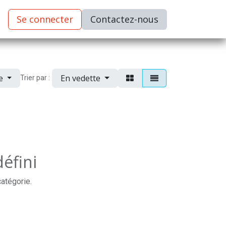
Se connecter
C​​​​ontactez-nous
ue
En vedette
Trier par :
éfini
catégorie.