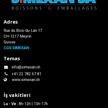
Adres
Rue du Bois-du-Lan 17
CH-1217 Meyrin
Suisse
CGV SIMEXAN
Temas
info@simexan.ch
+41
22 782 67 81
www.simexan.ch
İş vakitleri
Lu - Ve
: 8h-12h | 13h-17h