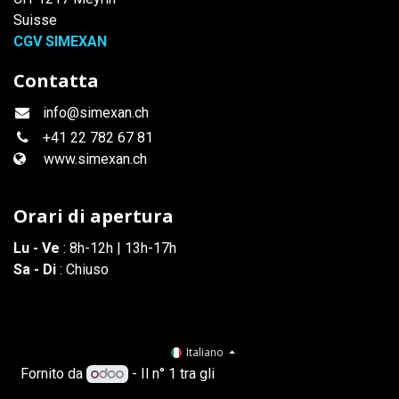
Suisse
CGV SIMEXAN
Contatta
info@simexan.ch
+41
22 782 67 81
www.simexan.ch
Orari di apertura
Lu - Ve
: 8h-12h | 13h-17h
Sa - Di
: Chiuso
Italiano
Fornito da
- Il n° 1 tra gli
e-commerce open source