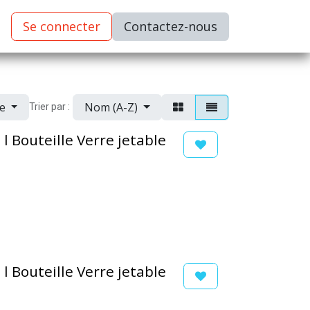
Se connecter
C​​​​ontactez-nous
ue
Nom (A-Z)
Trier par :
 l Bouteille Verre jetable
 l Bouteille Verre jetable